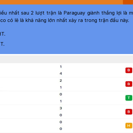
iều nhất sau 2 lượt trận là Paraguay giành thắng lợi là m
co có lẽ là khả năng lớn nhất xảy ra trong trận đấu này.
HT.
T.