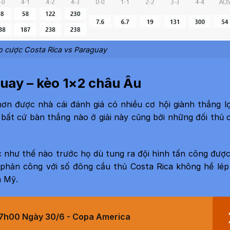
 cược Costa Rica vs Paraguay
guay – kèo 1×2 châu Âu
ơn được nhà cái đánh giá có nhiều cơ hội giành thắng lợ
 bất cứ bàn thắng nào ở giải này cũng bởi những đối thủ 
 như thế nào trước họ dù tung ra đội hình tấn công được 
 phản công với số đông cầu thủ Costa Rica không hề lép
m Mỹ.
07h00 Ngày 30/6 - Copa America