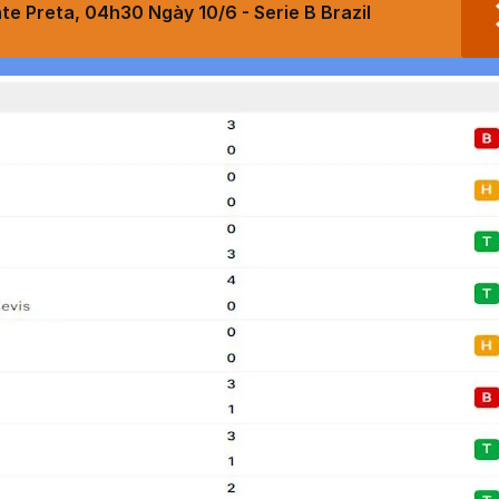
e Preta, 04h30 Ngày 10/6 - Serie B Brazil