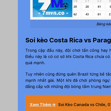
Bảng kèo
Soi kèo Costa Rica vs Para
Trong cặp đấu này, đội chơi tấn công hay h
Điều này là có cơ sở khi Costa Rica chưa có
quá mạnh.
Tuy nhiên cũng đừng quên Brazil từng bế tắc
mạnh nhất giải. Một khi đã chơi phòng ngự
đẳng cấp với những đội bóng tầm trung Na
Xem Thêm =>
Soi Kèo Canada vs Chile, 