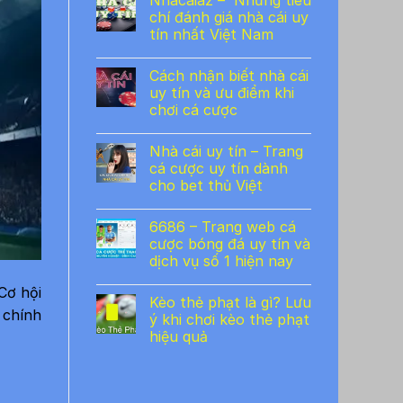
Nhacaiaz – Những tiêu
chí đánh giá nhà cái uy
tín nhất Việt Nam
Cách nhận biết nhà cái
uy tín và ưu điểm khi
chơi cá cược
Nhà cái uy tín – Trang
cá cược uy tín dành
cho bet thủ Việt
6686 – Trang web cá
cược bóng đá uy tín và
dịch vụ số 1 hiện nay
Cơ hội
Kèo thẻ phạt là gì? Lưu
 chính
ý khi chơi kèo thẻ phạt
hiệu quả