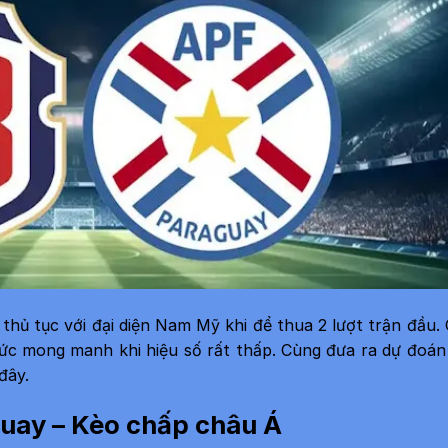
 thủ tục với đại diện Nam Mỹ khi để thua 2 lượt trận đầu. 
sức mong manh khi hiệu số rất thấp. Cùng đưa ra dự đoán
đây.
guay – Kèo chấp châu Á