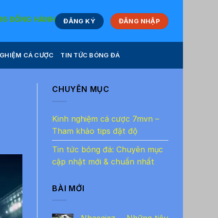
NG HÀNH CÙNG EURO 2024
ĐĂNG KÝ
ĐĂNG NHẬP
NGHIỆM CÁ CƯỢC
TIN TỨC BÓNG ĐÁ
CHUYÊN MỤC
Kinh nghiệm cá cược 7mvn –
Tham khảo tips đặt độ
Tin tức bóng đá: Chuyên mục
cập nhật mới & chuẩn nhất
BÀI MỚI