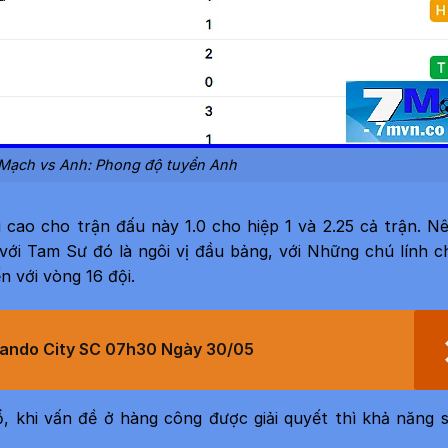
 Mạch vs Anh: Phong độ tuyển Anh
 cao cho trận đấu này 1.0 cho hiệp 1 và 2.25 cả trận. Nê
 với Tam Sư đó là ngôi vị đầu bảng, với Những chú lính c
n với vòng 16 đội.
rlando City SC 07h30 Ngày 30/05
, khi vấn đề ở hàng công được giải quyết thì khả năng 