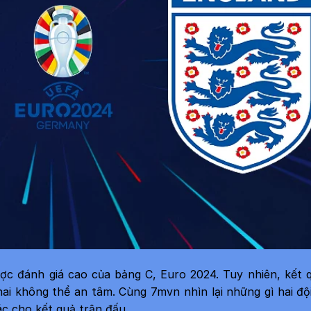
ược đánh giá cao của bảng C, Euro 2024. Tuy nhiên, kết q
i không thể an tâm. Cùng 7mvn nhìn lại những gì hai độ
c cho kết quả trận đấu.