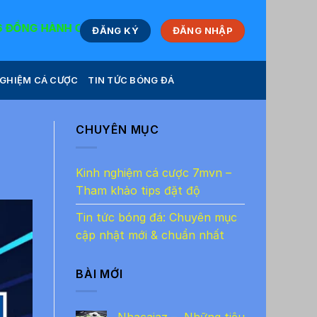
HÀNH CÙNG EURO 2024
ĐĂNG KÝ
ĐĂNG NHẬP
NGHIỆM CÁ CƯỢC
TIN TỨC BÓNG ĐÁ
CHUYÊN MỤC
Kinh nghiệm cá cược 7mvn –
Tham khảo tips đặt độ
Tin tức bóng đá: Chuyên mục
cập nhật mới & chuẩn nhất
BÀI MỚI