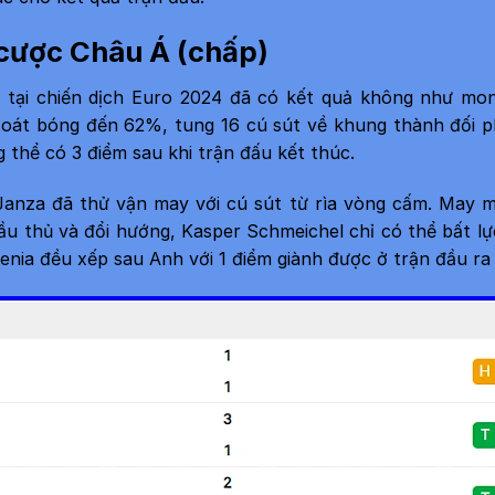
 cược Châu Á (chấp)
 tại chiến dịch Euro 2024 đã có kết quả không như mon
oát bóng đến 62%, tung 16 cú sút về khung thành đối 
thể có 3 điểm sau khi trận đấu kết thúc.
Janza đã thử vận may với cú sút từ rìa vòng cấm. May 
ầu thủ và đổi hướng, Kasper Schmeichel chỉ có thể bất lự
enia đều xếp sau Anh với 1 điểm giành được ở trận đầu ra