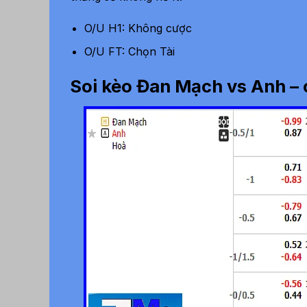
O/U H1: Không cược
O/U FT: Chọn Tài
Soi kèo Đan Mạch vs Anh –