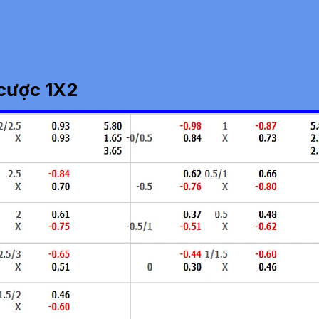
 cược 1X2