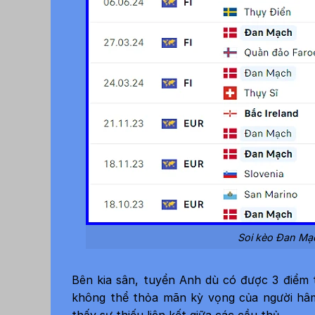
Soi kèo Đan Mạ
Bên kia sân, tuyển Anh dù có được 3 điểm t
không thể thỏa mãn kỳ vọng của người hâ