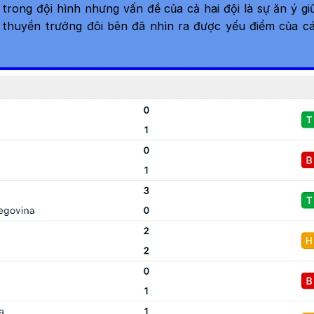
trong đội hình nhưng vấn đề của cả hai đội là sự ăn ý gi
 thuyền trưởng đôi bên đã nhìn ra được yếu điểm của c