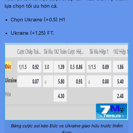
lựa chọn tối ưu hơn cả.
Chọn Ukraine (+0.5) H1
Ukraine (+1.25) FT.
Bảng cược soi kèo Đức vs Ukraine giao hữu trước thềm
Euro