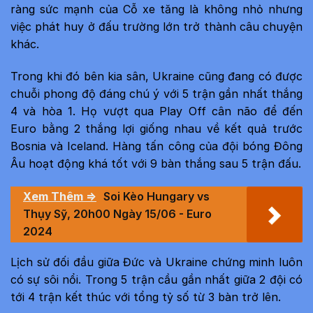
ràng sức mạnh của Cỗ xe tăng là không nhỏ nhưng
việc phát huy ở đấu trường lớn trở thành câu chuyện
khác.
Trong khi đó bên kia sân, Ukraine cũng đang có được
chuỗi phong độ đáng chú ý với 5 trận gần nhất thắng
4 và hòa 1. Họ vượt qua Play Off cân não để đến
Euro bằng 2 thắng lợi giống nhau về kết quả trước
Bosnia và Iceland. Hàng tấn công của đội bóng Đông
Âu hoạt động khá tốt với 9 bàn thắng sau 5 trận đấu.
Xem Thêm =>
Soi Kèo Hungary vs
Thụy Sỹ, 20h00 Ngày 15/06 - Euro
2024
Lịch sử đối đầu giữa Đức và Ukraine chứng minh luôn
có sự sôi nổi. Trong 5 trận cầu gần nhất giữa 2 đội có
tới 4 trận kết thúc với tổng tỷ số từ 3 bàn trở lên.