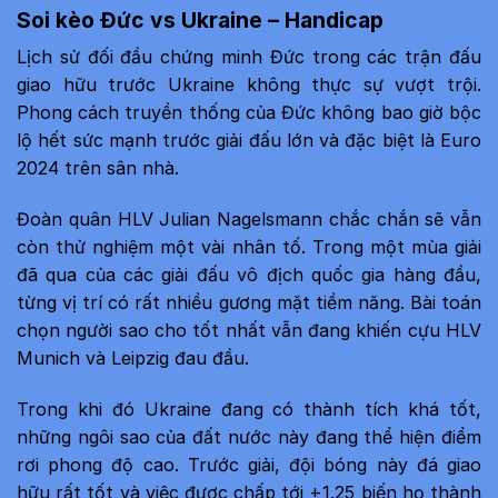
Soi kèo Đức vs Ukraine – Handicap
Lịch sử đối đầu chứng minh Đức trong các trận đấu
giao hữu trước Ukraine không thực sự vượt trội.
Phong cách truyền thống của Đức không bao giờ bộc
lộ hết sức mạnh trước giải đấu lớn và đặc biệt là Euro
2024 trên sân nhà.
Đoàn quân HLV Julian Nagelsmann chắc chắn sẽ vẫn
còn thử nghiệm một vài nhân tố. Trong một mùa giải
đã qua của các giải đấu vô địch quốc gia hàng đầu,
từng vị trí có rất nhiều gương mặt tiềm năng. Bài toán
chọn người sao cho tốt nhất vẫn đang khiến cựu HLV
Munich và Leipzig đau đầu.
Trong khi đó Ukraine đang có thành tích khá tốt,
những ngôi sao của đất nước này đang thể hiện điểm
rơi phong độ cao. Trước giải, đội bóng này đá giao
hữu rất tốt và việc được chấp tới +1.25 biến họ thành