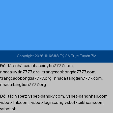
Copyright 2026 ©
6688
Tỷ Số Trực Tuyến 7M
Đối tác nhà cái: nhacaiuytin7777.com,
nhacaiuytin7777.org, trangcadobongda7777.com,
trangcadobongda7777.org, nhacaitangtien7777.com,
nhacaitangtien7777.org
Đối tác vsbet: vsbet-dangky.com, vsbet-dangnhap.com,
vsbet-link.com, vsbet-login.com, vsbet-taikhoan.com,
vsbet.sh