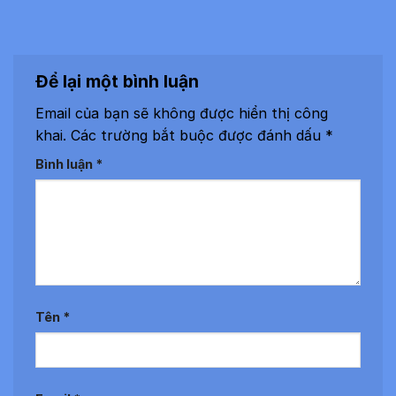
Để lại một bình luận
Email của bạn sẽ không được hiển thị công
khai.
Các trường bắt buộc được đánh dấu
*
Bình luận
*
Tên
*