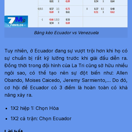
Bảng kèo Ecuador vs Venezuela
Tuy nhiên, ở Ecuador đang sự vượt trội hơn khi họ có
sự chuẩn bị rất kỹ lưỡng trước khi giải đấu diễn ra.
Đồng thời trong đội hình của La Tri cũng sở hữu nhiều
ngôi sao, có thể tạo nên sự đột biến như: Allen
Obando, Moises Caicedo, Jeremy Sarmiento,… Do đó,
cơ hội để Ecuador có 3 điểm là hoàn toàn có khả
năng xảy ra.
1X2 hiệp 1: Chọn Hòa
1X2 cả trận: Chọn Ecuador
Lời kết