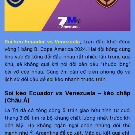
Soi kèo Ecuador vs Venezuela
, trận đấu khởi động
vòng 1 bảng B, Copa America 2024. Hai đội bóng cùng
khu vực đã từng đối đầu nhau rất nhiều lần trong quá
khứ, sẽ không quá khi nói đôi bên đều “thuộc lòng”
bài vở của nhau. Cùng 7m căn cứ trên phong độ và
lịch sử đối đầu để soi kèo nhanh trước trận.
Soi kèo Ecuador vs Venezuela – kèo chấp
(Châu Á)
La Tri đã có tổng cộng 5 trận giao hữu tính từ cuối
tháng 3 để tìm ra bộ khung chất lượng nhất trước khi
đến Mỹ. Họ không ngần ngại chọn những đối thủ
mạnh như Ý, Argentina để cọ xát. Mặc dù kết quả chỉ