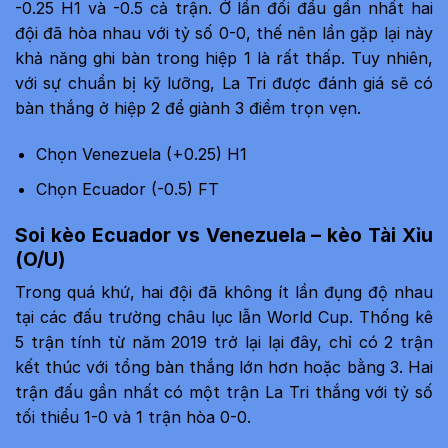
-0.25 H1 và -0.5 cả trận. Ở lần đối đầu gần nhất hai
đội đã hòa nhau với tỷ số 0-0, thế nên lần gặp lại này
khả năng ghi bàn trong hiệp 1 là rất thấp. Tuy nhiên,
với sự chuẩn bị kỹ lưỡng, La Tri được đánh giá sẽ có
bàn thắng ở hiệp 2 để giành 3 điểm trọn vẹn.
Chọn Venezuela (+0.25) H1
Chọn Ecuador (-0.5) FT
Soi kèo Ecuador vs Venezuela – kèo Tài Xỉu
(O/U)
Trong quá khứ, hai đội đã không ít lần đụng độ nhau
tại các đấu trường châu lục lẫn World Cup. Thống kê
5 trận tính từ năm 2019 trở lại lại đây, chỉ có 2 trận
kết thúc với tổng bàn thắng lớn hơn hoặc bằng 3. Hai
trận đấu gần nhất có một trận La Tri thắng với tỷ số
tối thiểu 1-0 và 1 trận hòa 0-0.