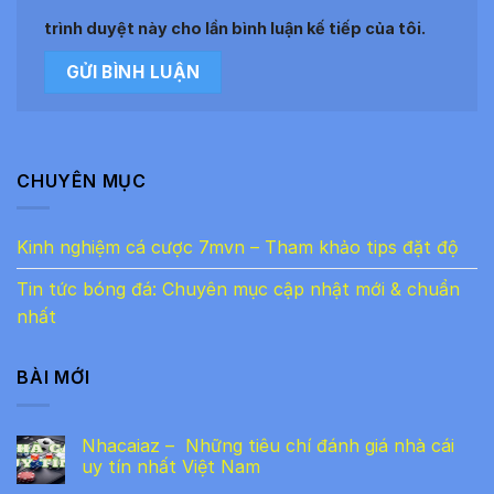
trình duyệt này cho lần bình luận kế tiếp của tôi.
CHUYÊN MỤC
Kinh nghiệm cá cược 7mvn – Tham khảo tips đặt độ
Tin tức bóng đá: Chuyên mục cập nhật mới & chuẩn
nhất
BÀI MỚI
Nhacaiaz – Những tiêu chí đánh giá nhà cái
uy tín nhất Việt Nam