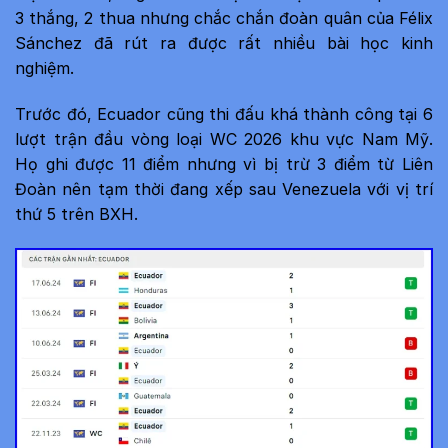
3 thắng, 2 thua nhưng chắc chắn đoàn quân của Félix
Sánchez đã rút ra được rất nhiều bài học kinh
nghiệm.
Trước đó, Ecuador cũng thi đấu khá thành công tại 6
lượt trận đầu vòng loại WC 2026 khu vực Nam Mỹ.
Họ ghi được 11 điểm nhưng vì bị trừ 3 điểm từ Liên
Đoàn nên tạm thời đang xếp sau Venezuela với vị trí
thứ 5 trên BXH.