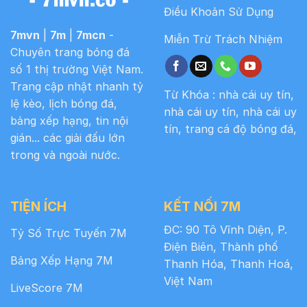
Điều Khoản Sử Dụng
7mvn
|
7m
|
7mcn
-
Miễn Trừ Trách Nhiệm
Chuyên trang bóng đá
số 1 thị trường Việt Nam.
Trang cập nhật nhanh tỷ
Từ Khóa :
nhà cái uy tín
,
lệ kèo, lịch bóng đá,
nhà cái uy tín
,
nhà cái uy
bảng xếp hạng, tin nội
tín
,
trang cá độ bóng đá
,
gián... các giải đấu lớn
trong và ngoài nước.
TIỆN ÍCH
KẾT NỐI 7M
ĐC: 90 Tô Vĩnh Diện, P.
Tỷ Số Trực Tuyến 7M
Điện Biên, Thành phố
Bảng Xếp Hạng 7M
Thanh Hóa, Thanh Hoá,
Việt Nam
LiveScore 7M