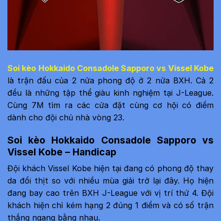
Soi kèo Hokkaido Consadole Sapporo vs Vissel Kobe
là trận đấu của 2 nửa phong độ ở 2 nửa BXH. Cả 2
đều là những tập thể giàu kinh nghiệm tại J-League.
Cùng 7M tìm ra các cửa đặt cùng cơ hội có điểm
dành cho đội chủ nhà vòng 23.
Soi kèo Hokkaido Consadole Sapporo vs
Vissel Kobe – Handicap
Đội khách Vissel Kobe hiện tại đang có phong độ thay
da đổi thịt so với nhiều mùa giải trở lại đây. Họ hiện
đang bay cao trên BXH J-League với vị trí thứ 4. Đội
khách hiện chỉ kém hạng 2 đúng 1 điểm và có số trận
thắng ngang bằng nhau.