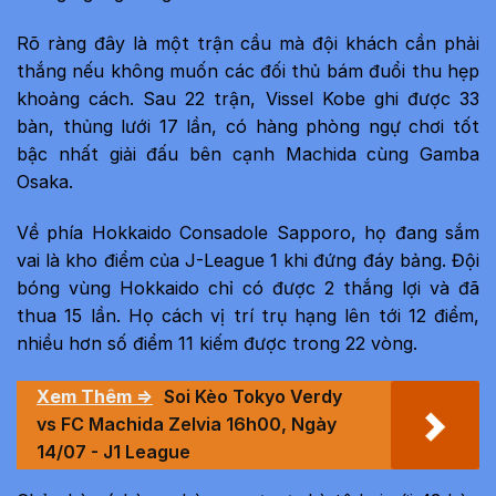
Rõ ràng đây là một trận cầu mà đội khách cần phải
thắng nếu không muốn các đối thủ bám đuổi thu hẹp
khoảng cách. Sau 22 trận, Vissel Kobe ghi được 33
bàn, thủng lưới 17 lần, có hàng phòng ngự chơi tốt
bậc nhất giải đấu bên cạnh Machida cùng Gamba
Osaka.
Về phía Hokkaido Consadole Sapporo, họ đang sắm
vai là kho điểm của J-League 1 khi đứng đáy bảng. Đội
bóng vùng Hokkaido chỉ có được 2 thắng lợi và đã
thua 15 lần. Họ cách vị trí trụ hạng lên tới 12 điểm,
nhiều hơn số điểm 11 kiếm được trong 22 vòng.
Xem Thêm =>
Soi Kèo Tokyo Verdy
vs FC Machida Zelvia 16h00, Ngày
14/07 - J1 League