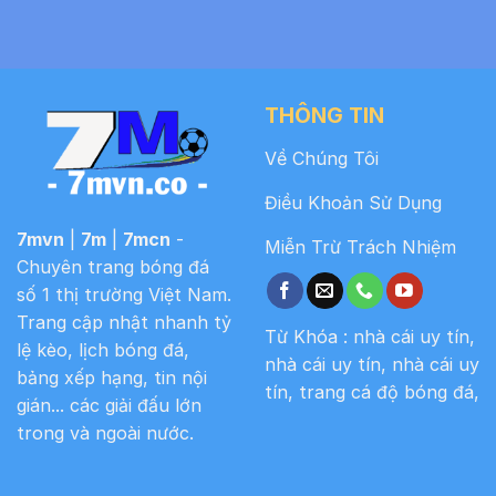
THÔNG TIN
Về Chúng Tôi
Điều Khoản Sử Dụng
7mvn
|
7m
|
7mcn
-
Miễn Trừ Trách Nhiệm
Chuyên trang bóng đá
số 1 thị trường Việt Nam.
Trang cập nhật nhanh tỷ
Từ Khóa :
nhà cái uy tín
,
lệ kèo, lịch bóng đá,
nhà cái uy tín
,
nhà cái uy
bảng xếp hạng, tin nội
tín
,
trang cá độ bóng đá
,
gián... các giải đấu lớn
trong và ngoài nước.