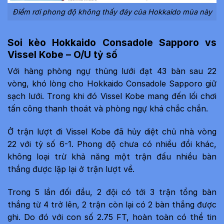
Điểm rơi phong độ không thấy đáy của Hokkaido mùa này
Soi kèo Hokkaido Consadole Sapporo vs
Vissel Kobe – O/U tỷ số
Với hàng phòng ngự thủng lưới đạt 43 bàn sau 22
vòng, khó lòng cho Hokkaido Consadole Sapporo giữ
sạch lưới. Trong khi đó Vissel Kobe mang đến lối chơi
tấn công thanh thoát và phòng ngự khá chắc chắn.
Ở trận lượt đi Vissel Kobe đã hủy diệt chủ nhà vòng
22 với tỷ số 6-1. Phong độ chưa có nhiều đổi khác,
không loại trừ khả năng một trận đấu nhiều bàn
thắng được lặp lại ở trận lượt về.
Trong 5 lần đối đầu, 2 đội có tới 3 trận tổng bàn
thắng từ 4 trở lên, 2 trận còn lại có 2 bàn thắng được
ghi. Do đó với con số 2.75 FT, hoàn toàn có thể tin