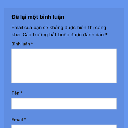
Để lại một bình luận
Email của bạn sẽ không được hiển thị công
khai.
Các trường bắt buộc được đánh dấu
*
Bình luận
*
Tên
*
Email
*