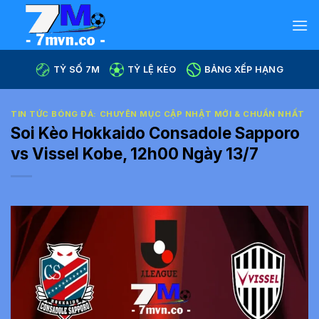
Skip
to
content
TỶ SỐ 7M
TỶ LỆ KÈO
BẢNG XẾP HẠNG
TIN TỨC BÓNG ĐÁ: CHUYÊN MỤC CẬP NHẬT MỚI & CHUẨN NHẤT
Soi Kèo Hokkaido Consadole Sapporo
vs Vissel Kobe, 12h00 Ngày 13/7