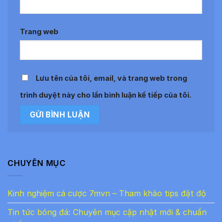
Trang web
Lưu tên của tôi, email, và trang web trong
trình duyệt này cho lần bình luận kế tiếp của tôi.
CHUYÊN MỤC
Kinh nghiệm cá cược 7mvn – Tham khảo tips đặt độ
Tin tức bóng đá: Chuyên mục cập nhật mới & chuẩn