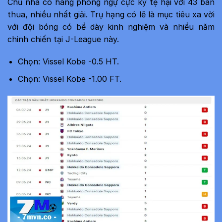
Chủ nhà có hàng phòng ngự cực kỳ tệ hại với 43 bàn
thua, nhiều nhất giải. Trụ hạng có lẽ là mục tiêu xa vời
với đội bóng có bề dày kinh nghiệm và nhiều năm
chinh chiến tại J-League này.
Chọn: Vissel Kobe -0.5 HT.
Chọn: Vissel Kobe -1.00 FT.