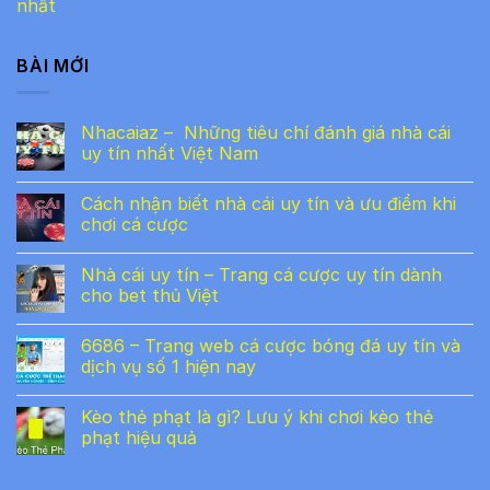
nhất
BÀI MỚI
Nhacaiaz – Những tiêu chí đánh giá nhà cái
uy tín nhất Việt Nam
Cách nhận biết nhà cái uy tín và ưu điểm khi
chơi cá cược
Nhà cái uy tín – Trang cá cược uy tín dành
cho bet thủ Việt
6686 – Trang web cá cược bóng đá uy tín và
dịch vụ số 1 hiện nay
Kèo thẻ phạt là gì? Lưu ý khi chơi kèo thẻ
phạt hiệu quả