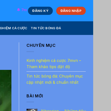
m - 7mvn - 7m sport 🔔CẬP NHẬT TỶ LỆ KẾT QUẢ BÓNG 
ĐĂNG KÝ
ĐĂNG NHẬP
NGHIỆM CÁ CƯỢC
TIN TỨC BÓNG ĐÁ
CHUYÊN MỤC
Kinh nghiệm cá cược 7mvn –
Tham khảo tips đặt độ
Tin tức bóng đá: Chuyên mục
cập nhật mới & chuẩn nhất
BÀI MỚI