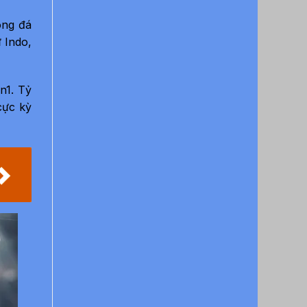
óng đá
 Indo,
n1. Tỷ
cực kỳ