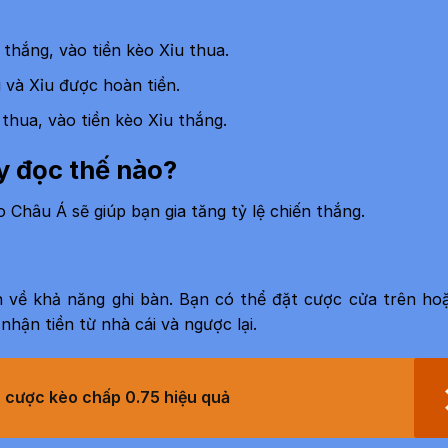
thắng, vào tiền kèo Xỉu thua.
 và Xỉu được hoàn tiền.
thua, vào tiền kèo Xỉu thắng.
y đọc thế nào?
 Châu Á sẽ giúp bạn gia tăng tỷ lệ chiến thắng.
 về khả năng ghi bàn. Bạn có thể đặt cược cửa trên ho
hận tiền từ nhà cái và ngược lại.
 cược kèo chấp 0.75 hiệu quả