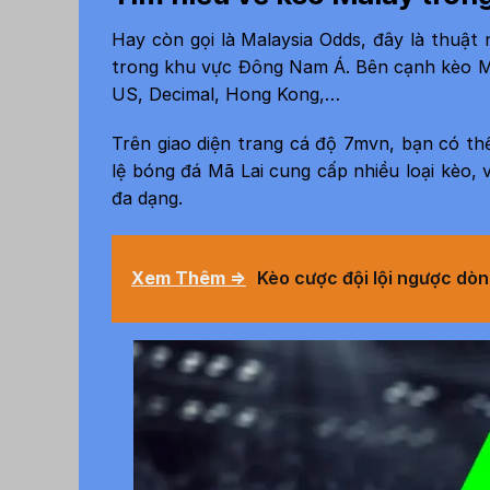
Hay còn gọi là Malaysia Odds, đây là thuật
trong khu vực Đông Nam Á. Bên cạnh kèo Mã 
US, Decimal, Hong Kong,…
Trên giao diện trang cá độ 7mvn, bạn có thể
lệ bóng đá Mã Lai cung cấp nhiều loại kèo,
đa dạng.
Xem Thêm =>
Kèo cược đội lội ngược dòn