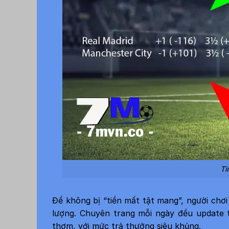
Tì
Để không bị “tiền mất tật mang”, người chơ
lượng. Chuyên trang mỗi ngày đều update 
thơm, với mức trả thưởng siêu khủng.