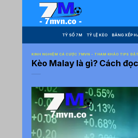
Skip
to
content
TỶ SỐ 7M
TỶ LỆ KÈO
BẢNG XẾP 
KINH NGHIỆM CÁ CƯỢC 7MVN - THAM KHẢO TIPS ĐẶ
Kèo Malay là gì? Cách đọc