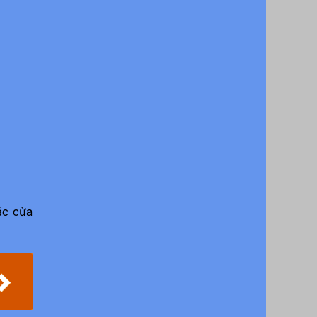
ặc cửa