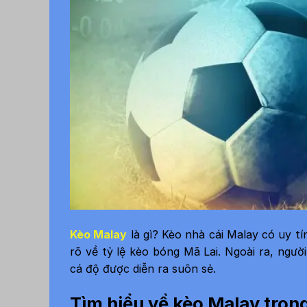
Kèo Malay
là gì? Kèo nhà cái Malay có uy t
rõ về tỷ lệ kèo bóng Mã Lai. Ngoài ra, ngư
cá độ được diễn ra suôn sẻ.
Tìm hiểu về kèo Malay tron