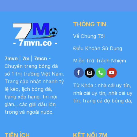
THÔNG TIN
Về Chúng Tôi
Điều Khoản Sử Dụng
7mvn
|
7m
|
7mcn
-
Miễn Trừ Trách Nhiệm
Chuyên trang bóng đá
số 1 thị trường Việt Nam.
Trang cập nhật nhanh tỷ
Từ Khóa :
nhà cái uy tín
,
lệ kèo, lịch bóng đá,
nhà cái uy tín
,
nhà cái uy
bảng xếp hạng, tin nội
tín
,
trang cá độ bóng đá
,
gián... các giải đấu lớn
trong và ngoài nước.
TIỆN ÍCH
KẾT NỐI 7M