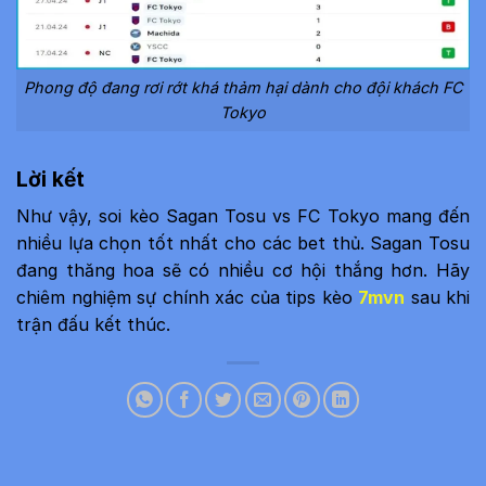
Phong độ đang rơi rớt khá thảm hại dành cho đội khách FC
Tokyo
Lời kết
Như vậy, soi kèo Sagan Tosu vs FC Tokyo mang đến
nhiều lựa chọn tốt nhất cho các bet thủ. Sagan Tosu
đang thăng hoa sẽ có nhiều cơ hội thắng hơn. Hãy
chiêm nghiệm sự chính xác của tips kèo
7mvn
sau khi
trận đấu kết thúc.