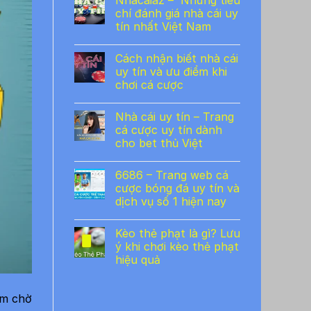
Nhacaiaz – Những tiêu
chí đánh giá nhà cái uy
tín nhất Việt Nam
Cách nhận biết nhà cái
uy tín và ưu điểm khi
chơi cá cược
Nhà cái uy tín – Trang
cá cược uy tín dành
cho bet thủ Việt
6686 – Trang web cá
cược bóng đá uy tín và
dịch vụ số 1 hiện nay
Kèo thẻ phạt là gì? Lưu
ý khi chơi kèo thẻ phạt
hiệu quả
ăm chờ