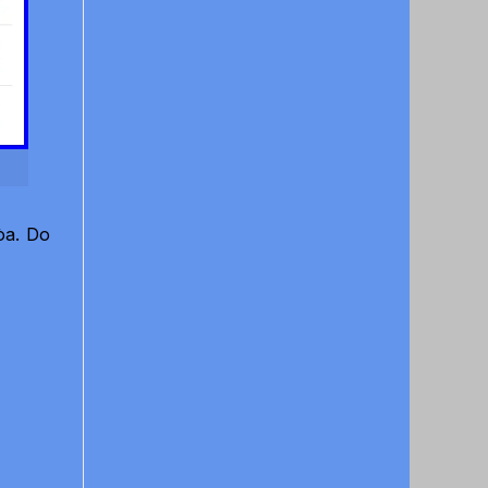
òa. Do