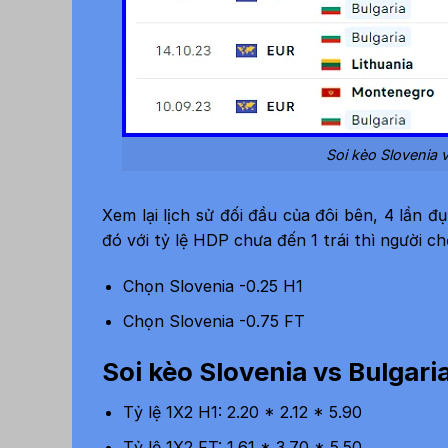
Soi kèo Slovenia 
Xem lại lịch sử đối đầu của đôi bên, 4 lần đ
đó với tỷ lệ HDP chưa đến 1 trái thì người c
Chọn Slovenia -0.25 H1
Chọn Slovenia -0.75 FT
Soi kèo Slovenia vs Bulgari
Tỷ lệ 1X2 H1: 2.20 * 2.12 * 5.90
Tỷ lệ 1X2 FT: 1.61 * 3.70 * 5.50