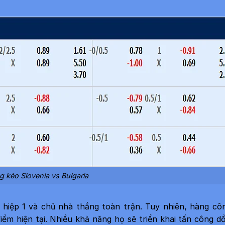
g kèo Slovenia vs Bulgaria
hiệp 1 và chủ nhà thắng toàn trận. Tuy nhiên, hàng cô
iểm hiện tại. Nhiều khả năng họ sẽ triển khai tấn công d