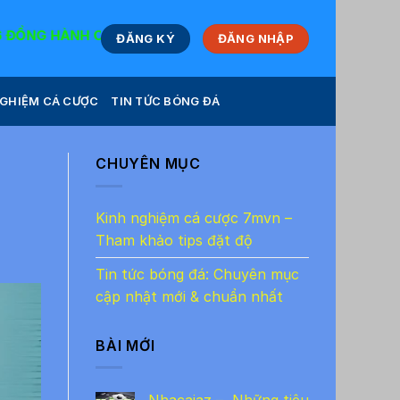
HÀNH CÙNG EURO 2024
ĐĂNG KÝ
ĐĂNG NHẬP
NGHIỆM CÁ CƯỢC
TIN TỨC BÓNG ĐÁ
CHUYÊN MỤC
Kinh nghiệm cá cược 7mvn –
Tham khảo tips đặt độ
Tin tức bóng đá: Chuyên mục
cập nhật mới & chuẩn nhất
BÀI MỚI