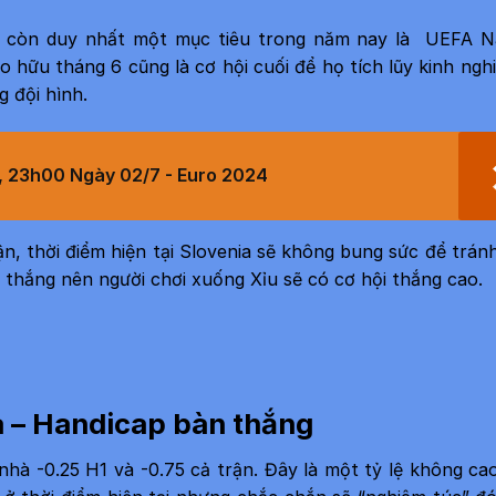
chỉ còn duy nhất một mục tiêu trong năm nay là UEFA N
ao hữu tháng 6 cũng là cơ hội cuối để họ tích lũy kinh ngh
 đội hình.
, 23h00 Ngày 02/7 - Euro 2024
ận, thời điểm hiện tại Slovenia sẽ không bung sức để trán
 thắng nên người chơi xuống Xỉu sẽ có cơ hội thắng cao.
ia – Handicap bàn thắng
 nhà -0.25 H1 và -0.75 cả trận. Đây là một tỷ lệ không ca