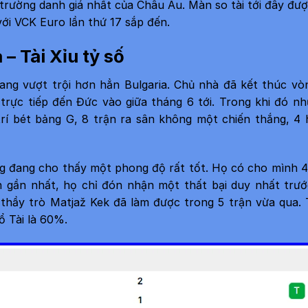
 trường danh giá nhất của Châu Âu. Màn so tài tới đây đư
ới VCK Euro lần thứ 17 sắp đến.
 – Tài Xỉu tỷ số
ang vượt trội hơn hẳn Bulgaria. Chủ nhà đã kết thúc vòn
 trực tiếp đến Đức vào giữa tháng 6 tới. Trong khi đó nh
 trí bét bảng G, 8 trận ra sân không một chiến thắng, 4 
g đang cho thấy một phong độ rất tốt. Họ có cho mình 4
ận gần nhất, họ chỉ đón nhận một thất bại duy nhất trư
 thầy trò Matjaž Kek đã làm được trong 5 trận vừa qua.
ổ Tài là 60%.