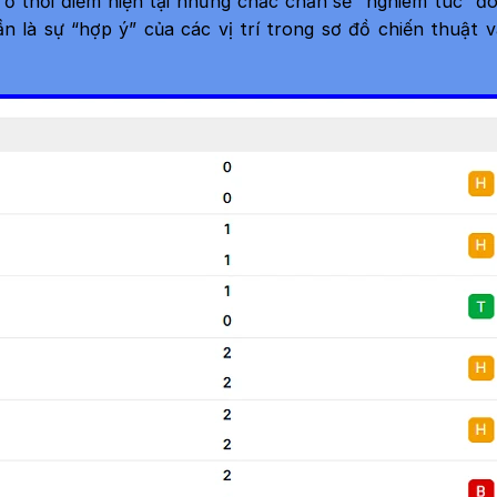
ở thời điểm hiện tại nhưng chắc chắn sẽ “nghiêm túc” đó
 là sự “hợp ý” của các vị trí trong sơ đồ chiến thuật 