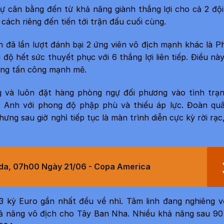
 cân bằng đến từ khả năng giành thắng lợi cho cả 2 đội
cách riêng đến tiến tới trận đấu cuối cùng.
đã lần lượt đánh bại 2 ứng viên vô địch mạnh khác là P
 hết sức thuyết phục với 6 thắng lợi liên tiếp. Điều này 
àng tấn công mạnh mẽ.
g và luôn đặt hàng phòng ngự đối phương vào tình trạ
 Anh với phong độ phập phù và thiếu áp lực. Đoàn qu
ưng sau giờ nghỉ tiếp tục là màn trình diễn cực kỳ rời rạc,
ada, 07h00 Ngày 21/06 - Copa America
 kỳ Euro gần nhất đều về nhì. Tâm linh đang nghiêng v
ả năng vô địch cho Tây Ban Nha. Nhiều khả năng sau 90