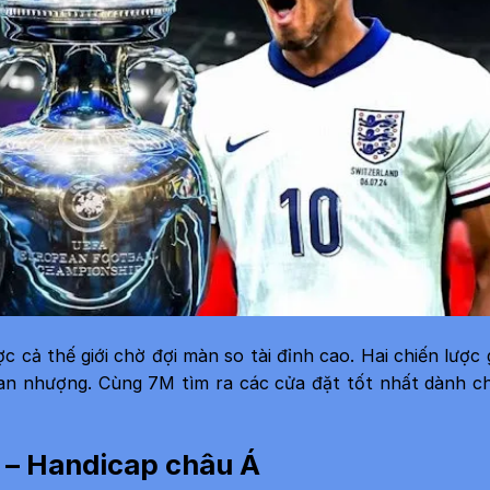
c cả thế giới chờ đợi màn so tài đỉnh cao. Hai chiến lược g
an nhượng. Cùng 7M tìm ra các cửa đặt tốt nhất dành c
 – Handicap châu Á