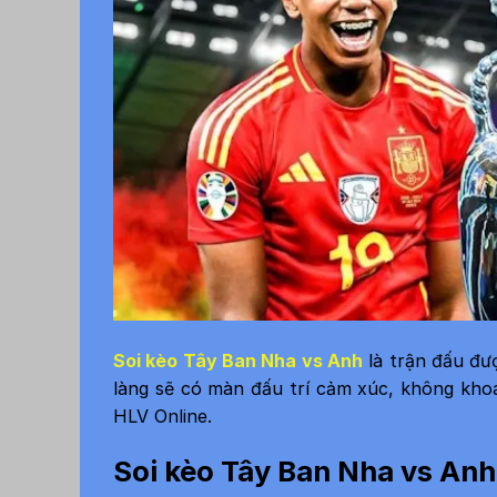
Soi kèo Tây Ban Nha vs Anh
là trận đấu đượ
làng sẽ có màn đấu trí cảm xúc, không kho
HLV Online.
Soi kèo Tây Ban Nha vs Anh