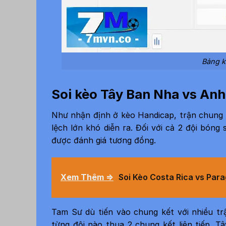
Bảng k
Soi kèo Tây Ban Nha vs Anh
Như nhận định ở kèo Handicap, trận chung kế
lệch lớn khó diễn ra. Đối với cả 2 đội bóng
được đánh giá tương đồng.
Xem Thêm =>
Soi Kèo Costa Rica vs Par
Tam Sư dù tiến vào chung kết với nhiều tr
từng đội nào thua 2 chung kết liên tiếp. T