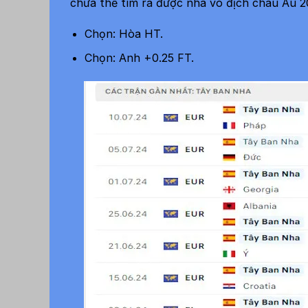
chưa thể tìm ra được nhà vô địch châu Âu 2
Chọn: Hòa HT.
Chọn: Anh +0.25 FT.