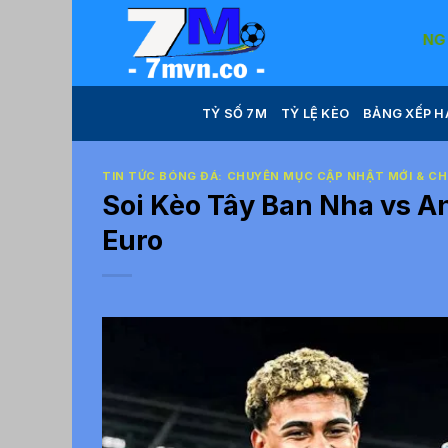
Skip
to
mvn - 7m sport 🔔CẬP NHẬT TỶ LỆ KẾT QUẢ BÓNG ĐÁ NH
content
TỶ SỐ 7M
TỶ LỆ KÈO
BẢNG XẾP 
TIN TỨC BÓNG ĐÁ: CHUYÊN MỤC CẬP NHẬT MỚI & C
Soi Kèo Tây Ban Nha vs A
Euro