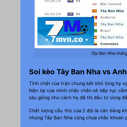
Tây Ban Nha thắng 
Soi kèo Tây Ban Nha vs Anh 
Tính chất của trận chung kết khó lòng hy vọ
hiện tại của mình chắc chắn sẽ tiếp tục cầ
sâu giống như cách họ đã thi đấu từ vòng đấu
Chất lượng cầu thủ của 2 đội là cân bằng kh
nhưng Tây Ban Nha cũng chưa chắc khoan phá