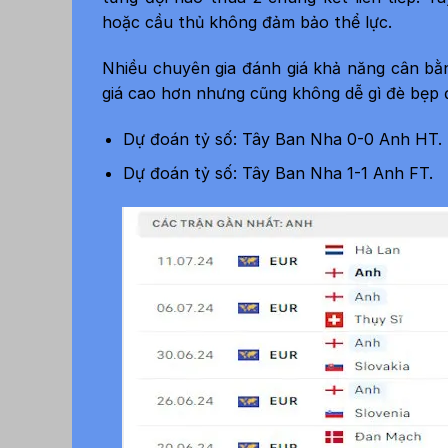
hoặc cầu thủ không đảm bảo thể lực.
Nhiều chuyên gia đánh giá khả năng cân bằ
giá cao hơn nhưng cũng không dễ gì đè bẹp
Dự đoán tỷ số: Tây Ban Nha 0-0 Anh HT.
Dự đoán tỷ số: Tây Ban Nha 1-1 Anh FT.